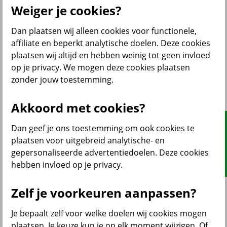
Weiger je cookies?
Dan plaatsen wij alleen cookies voor functionele,
affiliate en beperkt analytische doelen. Deze cookies
terug
plaatsen wij altijd en hebben weinig tot geen invloed
op je privacy. We mogen deze cookies plaatsen
Samenwerken
zonder jouw toestemming.
Als verkooppartner met ons samenwerken?
Partners in de particulier markt
Akkoord met cookies?
Partners in de zakelijke markt
Affiliateprogramma
Dan geef je ons toestemming om ook cookies te
plaatsen voor uitgebreid analytische- en
Mijn Centraal Beheer
gepersonaliseerde advertentiedoelen. Deze cookies
hebben invloed op je privacy.
Zelf je voorkeuren aanpassen?
Je bepaalt zelf voor welke doelen wij cookies mogen
plaatsen. Je keuze kun je op elk moment wijzigen. Of