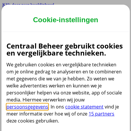
Klik door naar hoofdinhoud
Hoofdmenu navigatie
Cookie-instellingen
Centraal Beheer gebruikt cookies
en vergelijkbare technieken.
We gebruiken cookies en vergelijkbare technieken
Menu
om je online gedrag te analyseren en te combineren
Wij doen het samen
met gegevens die we van je hebben. Zo weten we
welke advertenties werken en kunnen we je
terug
persoonlijker helpen via onze website, app of sociale
media. Hiermee verwerken wij jouw
Partner
persoonsgegevens
. In ons
cookie statement
vind je
meer informatie over hoe wij of onze
15 partners
Samenwerken
deze cookies gebruiken.