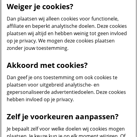
Producten
Weiger je cookies?
Verzekeringen
Dan plaatsen wij alleen cookies voor functionele,
affiliate en beperkt analytische doelen. Deze cookies
plaatsen wij altijd en hebben weinig tot geen invloed
op je privacy. We mogen deze cookies plaatsen
zonder jouw toestemming.
Beleggen
Akkoord met cookies?
Sparen
Dan geef je ons toestemming om ook cookies te
plaatsen voor uitgebreid analytische- en
gepersonaliseerde advertentiedoelen. Deze cookies
Pensioen en lijfrente
hebben invloed op je privacy.
Zelf je voorkeuren aanpassen?
Je bepaalt zelf voor welke doelen wij cookies mogen
plaatsen. Je keuze kun je op elk moment wijzigen. Of