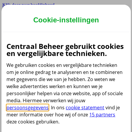
Klik door naar hoofdinhoud
Hoofdmenu navigatie
Cookie-instellingen
Privé
Zzp
Zakelijk
Centraal Beheer gebruikt cookies
Adviseur
en vergelijkbare technieken.
Partner
We gebruiken cookies en vergelijkbare technieken
om je online gedrag te analyseren en te combineren
met gegevens die we van je hebben. Zo weten we
welke advertenties werken en kunnen we je
persoonlijker helpen via onze website, app of sociale
Menu
media. Hiermee verwerken wij jouw
Klantenservice
Producten
Situaties
persoonsgegevens
. In ons
cookie statement
vind je
meer informatie over hoe wij of onze
15 partners
deze cookies gebruiken.
terug