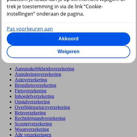
Hypotheek
trek je toestemming in via de link “Cookie-
instellingen” onderaan de pagina.
Pas voorkeuren aan
Akkoord
terug
Weigeren
Verzekeringen
Aansprakelijkheidsverzekering
Annuleringsverzekering
Autoverzekering
Bromfietsverzekering
Fietsverzekering
Inboedelverzekering
Opstalverzekering
Overlijdensrisicoverzekering
Reisverzekering
Rechtsbijstandverzekering
Scooterverzekering
Woonverzekering
Alle verzekeringen