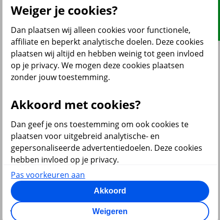
Weiger je cookies?
Dan plaatsen wij alleen cookies voor functionele,
affiliate en beperkt analytische doelen. Deze cookies
plaatsen wij altijd en hebben weinig tot geen invloed
op je privacy. We mogen deze cookies plaatsen
zonder jouw toestemming.
Akkoord met cookies?
Contact
Over ons
Dan geef je ons toestemming om ook cookies te
plaatsen voor uitgebreid analytische- en
Disclaimer
Veiligheid
gepersonaliseerde advertentiedoelen. Deze cookies
Privacy
hebben invloed op je privacy.
Fraudebeleid
Cookie-instellingen
Pas voorkeuren aan
Zelf je voorkeuren aanpassen?
Centraal Beheer is onderdeel van
Akkoord
Je bepaalt zelf voor welke doelen wij cookies mogen
Weigeren
plaatsen. Je keuze kun je op elk moment wijzigen. Of