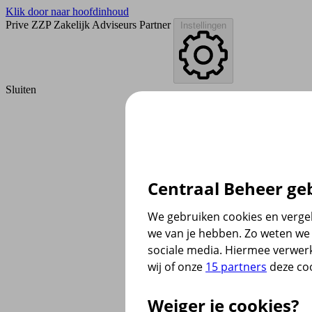
Klik door naar hoofdinhoud
Prive
ZZP
Zakelijk
Adviseurs
Partner
Instellingen
Sluiten
Centraal Beheer geb
We gebruiken cookies en vergel
we van je hebben. Zo weten we 
sociale media. Hiermee verwer
wij of onze
15 partners
deze coo
Weiger je cookies?