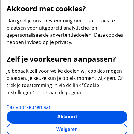
Al onze financiële producten
Akkoord met cookies?
Bekijk ook
Dan geef je ons toestemming om ook cookies te
Beleggen
plaatsen voor uitgebreid analytische- en
Starten met beleggen
gepersonaliseerde advertentiedoelen. Deze cookies
Beleggen voor beginners
hebben invloed op je privacy.
Pensioen beleggen
Beleggen voor mijn kind
Doelbeleggen
Zelf je voorkeuren aanpassen?
Periodiek beleggen
Rendement berekenen
Beleggen in beleggingsfondsen
Je bepaalt zelf voor welke doelen wij cookies mogen
Beleggingsfonds update
plaatsen. Je keuze kun je op elk moment wijzigen. Of
Verantwoord beleggen
trek je toestemming in via de link “Cookie-
Beleggen met onze app
Sparen of beleggen
instellingen” onderaan de pagina.
Pas voorkeuren aan
Akkoord
terug
Weigeren
Sparen