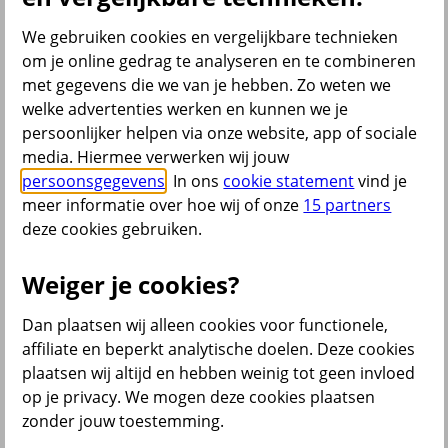
Bekijk ook
We gebruiken cookies en vergelijkbare technieken
om je online gedrag te analyseren en te combineren
All Risk Autoverzekering
met gegevens die we van je hebben. Zo weten we
Car insurance Netherlands
Groene kaart auto
welke advertenties werken en kunnen we je
Kentekencheck
persoonlijker helpen via onze website, app of sociale
WA Autoverzekering
media. Hiermee verwerken wij jouw
WA+ Beperkt Casco Autoverzekering
Bakfiets verzekeren
persoonsgegevens
. In ons
cookie statement
vind je
Collectiviteitskorting
meer informatie over hoe wij of onze
15 partners
Schade melden
deze cookies gebruiken.
Wijzigen uitvaartverzekering
Verzekering aanpassen
Weiger je cookies?
Dan plaatsen wij alleen cookies voor functionele,
terug
affiliate en beperkt analytische doelen. Deze cookies
plaatsen wij altijd en hebben weinig tot geen invloed
Beleggen
op je privacy. We mogen deze cookies plaatsen
zonder jouw toestemming.
Beleggingsrekening
Extra Pensioen Opbouw