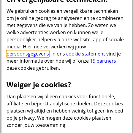
Bekijk ook
We gebruiken cookies en vergelijkbare technieken
om je online gedrag te analyseren en te combineren
All Risk Autoverzekering
met gegevens die we van je hebben. Zo weten we
Car insurance Netherlands
Groene kaart auto
welke advertenties werken en kunnen we je
Kentekencheck
persoonlijker helpen via onze website, app of sociale
WA Autoverzekering
media. Hiermee verwerken wij jouw
WA+ Beperkt Casco Autoverzekering
Bakfiets verzekeren
persoonsgegevens
. In ons
cookie statement
vind je
Collectiviteitskorting
meer informatie over hoe wij of onze
15 partners
Schade melden
deze cookies gebruiken.
Wijzigen uitvaartverzekering
Verzekering aanpassen
Weiger je cookies?
Dan plaatsen wij alleen cookies voor functionele,
terug
affiliate en beperkt analytische doelen. Deze cookies
plaatsen wij altijd en hebben weinig tot geen invloed
Beleggen
op je privacy. We mogen deze cookies plaatsen
zonder jouw toestemming.
Beleggingsrekening
Extra Pensioen Opbouw