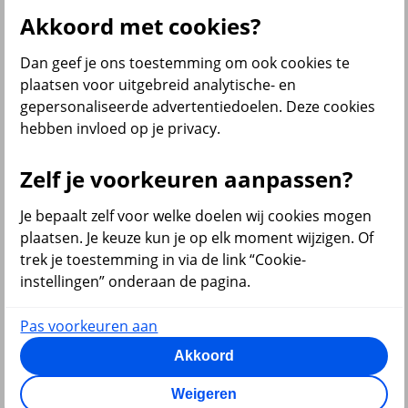
Al onze financiële producten
Akkoord met cookies?
Bekijk ook
Dan geef je ons toestemming om ook cookies te
Beleggen
plaatsen voor uitgebreid analytische- en
Starten met beleggen
gepersonaliseerde advertentiedoelen. Deze cookies
Beleggen voor beginners
hebben invloed op je privacy.
Pensioen beleggen
Beleggen voor mijn kind
Doelbeleggen
Zelf je voorkeuren aanpassen?
Periodiek beleggen
Rendement berekenen
Beleggen in beleggingsfondsen
Je bepaalt zelf voor welke doelen wij cookies mogen
Beleggingsfonds update
plaatsen. Je keuze kun je op elk moment wijzigen. Of
Verantwoord beleggen
trek je toestemming in via de link “Cookie-
Beleggen met onze app
Sparen of beleggen
instellingen” onderaan de pagina.
Pas voorkeuren aan
Akkoord
terug
Weigeren
Sparen