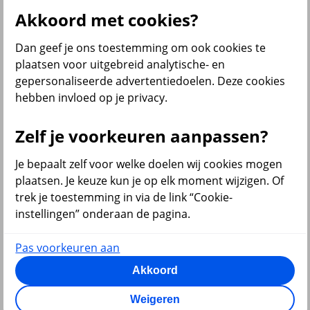
Akkoord met cookies?
terug
Dan geef je ons toestemming om ook cookies te
Beleggen
plaatsen voor uitgebreid analytische- en
gepersonaliseerde advertentiedoelen. Deze cookies
Beleggingsrekening
hebben invloed op je privacy.
Extra Pensioen Opbouw
Al onze financiële producten
Zelf je voorkeuren aanpassen?
Bekijk ook
Je bepaalt zelf voor welke doelen wij cookies mogen
Beleggen
Starten met beleggen
plaatsen. Je keuze kun je op elk moment wijzigen. Of
Beleggen voor beginners
trek je toestemming in via de link “Cookie-
Pensioen beleggen
instellingen” onderaan de pagina.
Beleggen voor mijn kind
Doelbeleggen
Periodiek beleggen
Pas voorkeuren aan
Rendement berekenen
Beleggen in beleggingsfondsen
Akkoord
Beleggingsfonds update
Verantwoord beleggen
Weigeren
Beleggen met onze app