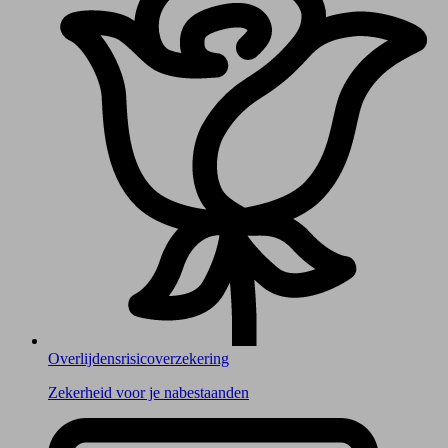
Overlijdens­risico­verzekering
Zekerheid voor je nabestaanden