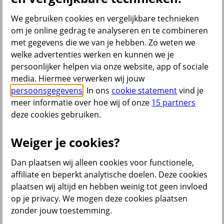
Inboedelverzekering
Opstalverzekering
We gebruiken cookies en vergelijkbare technieken
Overlijdensrisicoverzekering
om je online gedrag te analyseren en te combineren
Reisverzekering
met gegevens die we van je hebben. Zo weten we
Rechtsbijstandverzekering
Scooterverzekering
welke advertenties werken en kunnen we je
Woonverzekering
persoonlijker helpen via onze website, app of sociale
Alle verzekeringen
media. Hiermee verwerken wij jouw
Bekijk ook
persoonsgegevens
. In ons
cookie statement
vind je
meer informatie over hoe wij of onze
15 partners
All Risk Autoverzekering
deze cookies gebruiken.
Car insurance Netherlands
Groene kaart auto
Kentekencheck
Weiger je cookies?
WA Autoverzekering
WA+ Beperkt Casco Autoverzekering
Dan plaatsen wij alleen cookies voor functionele,
Bakfiets verzekeren
Collectiviteitskorting
affiliate en beperkt analytische doelen. Deze cookies
Schade melden
plaatsen wij altijd en hebben weinig tot geen invloed
Wijzigen uitvaartverzekering
op je privacy. We mogen deze cookies plaatsen
Verzekering aanpassen
zonder jouw toestemming.